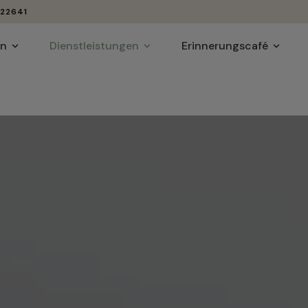
 22641
en
Dienstleistungen
Erinnerungscafé