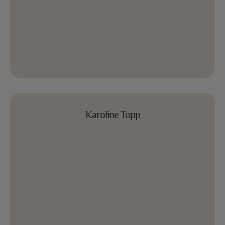
Karoline Topp
Karoline Topp