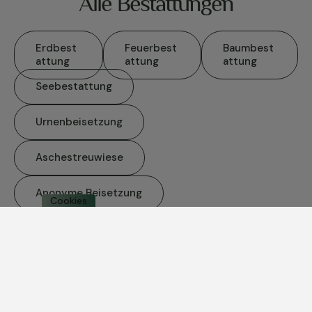
Alle Bestattungen
Erdbest
Feuerbest
Baumbest
attung
attung
attung
Seebestattung
Urnenbeisetzung
Aschestreuwiese
Anonyme Beisetzung
Cookies
Unsere Leistungen
Bestattungsvorsorge
Trauerfeier