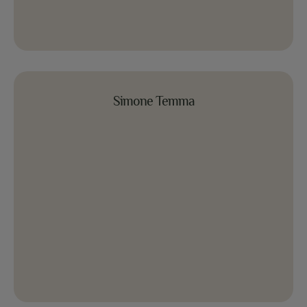
Simone Temma
Simone Temma