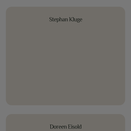
Stephan Kluge
Stephan Kluge
Doreen Eisold
Doreen Eisold