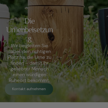
Die
Urnenbeisetzun
g
Wir begleiten Sie
dabei, den richtigen
Platz für die Urne zu
finden – damit Ihr
geliebter Mensch
einen würdigen
Ruheort bekommt.
Kontakt aufnehmen