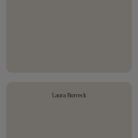
Laura Borreck
Laura Borreck